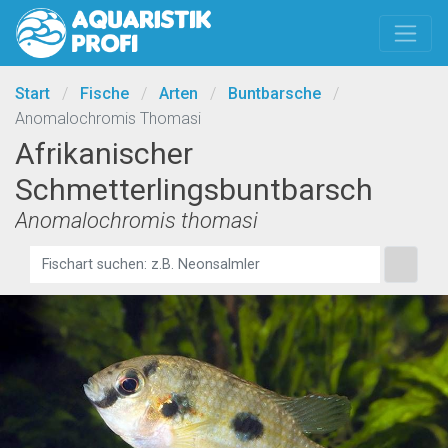
Start
/
Fische
/
Arten
/
Buntbarsche
/
Anomalochromis Thomasi
Afrikanischer
Schmetterlingsbuntbarsch
Anomalochromis thomasi