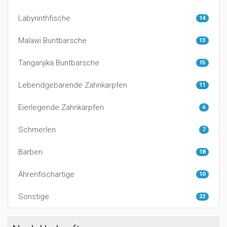
Labyrinthfische
14
Malawi Buntbarsche
13
Tanganjika Buntbarsche
15
Lebendgebärende Zahnkarpfen
11
Eierlegende Zahnkarpfen
6
Schmerlen
7
Barben
18
Ährenfischartige
10
Sonstige
22