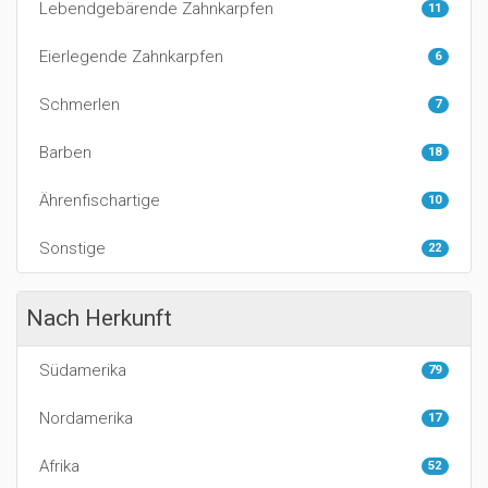
Lebendgebärende Zahnkarpfen
11
Eierlegende Zahnkarpfen
6
Schmerlen
7
Barben
18
Ährenfischartige
10
Sonstige
22
Nach Herkunft
Südamerika
79
Nordamerika
17
Afrika
52