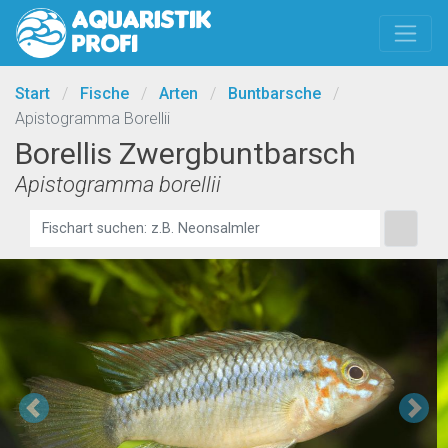
Start
/
Fische
/
Arten
/
Buntbarsche
/
Apistogramma Borellii
Borellis Zwergbuntbarsch
Apistogramma borellii
Previous
Ne