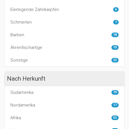
Eierlegende Zahnkarpfen
6
Schmerlen
7
Barben
18
Ährenfischartige
10
Sonstige
22
Nach Herkunft
Südamerika
79
Nordamerika
17
Afrika
52