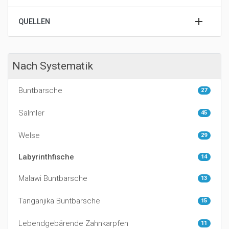
QUELLEN
Nach Systematik
Buntbarsche
27
Salmler
45
Welse
29
Labyrinthfische
14
Malawi Buntbarsche
13
Tanganjika Buntbarsche
15
Lebendgebärende Zahnkarpfen
11