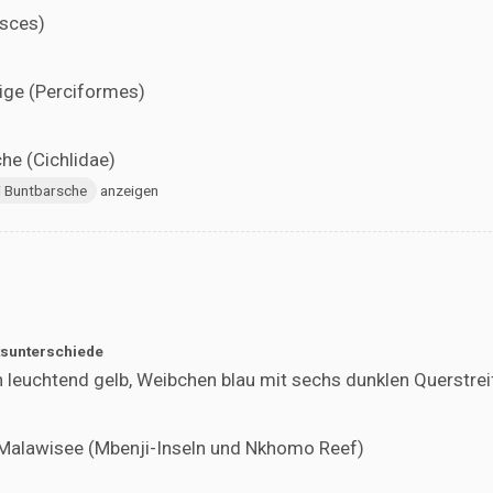
isces)
ige (Perciformes)
he (Cichlidae)
i Buntbarsche
anzeigen
sunterschiede
leuchtend gelb, Weibchen blau mit sechs dunklen Querstrei
 Malawisee (Mbenji-Inseln und Nkhomo Reef)