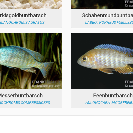
rkisgoldbuntbarsch
Schabenmundbuntba
ELANOCHROMIS AURATUS
LABEOTROPHEUS FUELLEB
Messerbuntbarsch
Feenbuntbarsch
DIOCHROMIS COMPRESSICEPS
AULONOCARA JACOBFREIB