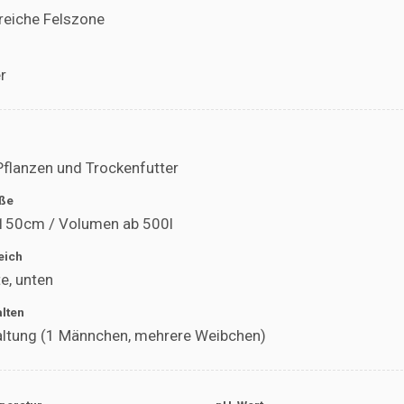
reiche Felszone
r
Pflanzen und Trockenfutter
ße
 150cm / Volumen ab 500l
eich
te, unten
alten
ltung (1 Männchen, mehrere Weibchen)