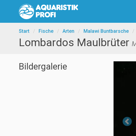
Start
/
Fische
/
Arten
/
Malawi Buntbarsche
/
Lombardos Maulbrüter
M
Bildergalerie
Pr