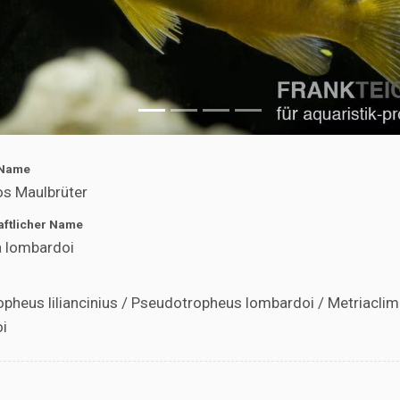
 Name
s Maulbrüter
ftlicher Name
a lombardoi
pheus liliancinius / Pseudotropheus lombardoi / Metriacli
i