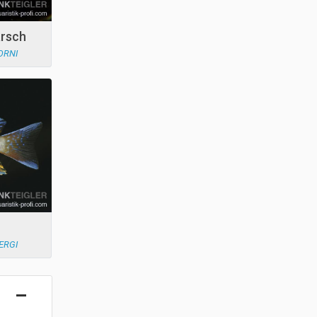
rsch
ORNI
ERGI