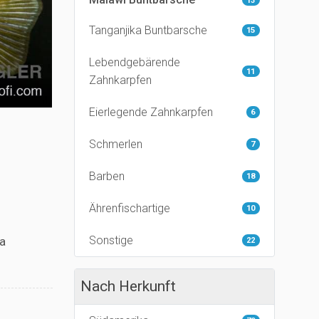
13
Tanganjika Buntbarsche
15
Lebendgebärende
11
Zahnkarpfen
Eierlegende Zahnkarpfen
6
Schmerlen
7
Barben
18
Ährenfischartige
10
Sonstige
ma
22
Nach Herkunft