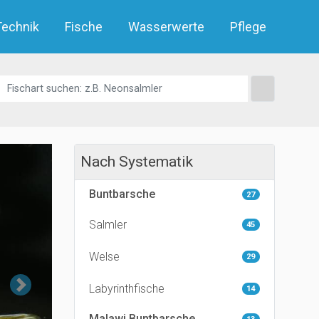
Technik
Fische
Wasserwerte
Pflege
Nach Systematik
Buntbarsche
27
Salmler
45
Welse
29
Next
Labyrinthfische
14
Malawi Buntbarsche