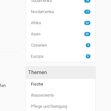
Südamerika
79
Nordamerika
17
Afrika
52
Asien
55
Ozeanien
9
Europa
5
Themen
Fische
fen
Wasserwerte
Pflege und Reinigung