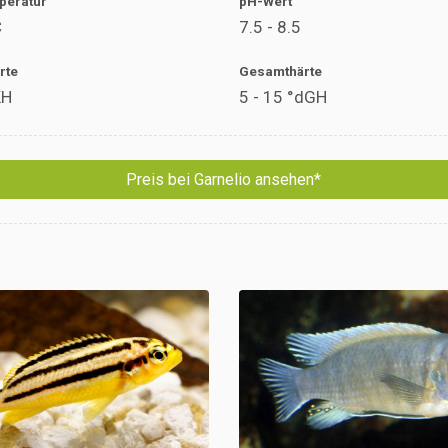
peratur
pH-Wert
C
7.5 - 8.5
rte
Gesamthärte
KH
5 - 15 °dGH
Preis bei Garnelio ansehen*