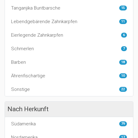
Tanganjika Buntbarsche
15
Lebendgebärende Zahnkarpfen
11
Eierlegende Zahnkarpfen
6
Schmerlen
7
Barben
18
Ährenfischartige
10
Sonstige
22
Nach Herkunft
Südamerika
79
Nordamerika
17