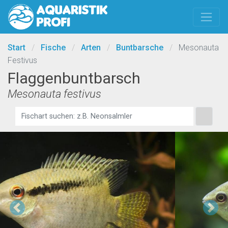
Start
/
Fische
/
Arten
/
Buntbarsche
/
Mesonauta
Festivus
Flaggenbuntbarsch
Mesonauta festivus
Previous
Ne