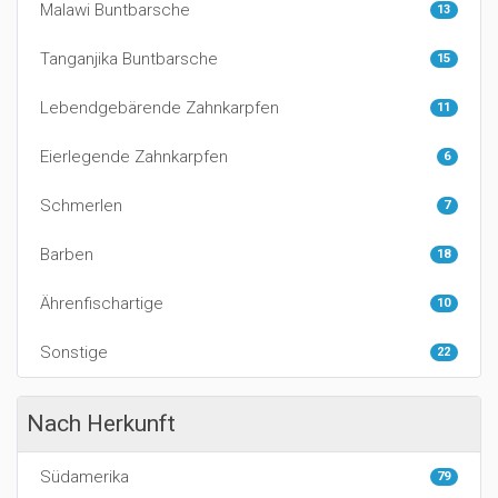
Malawi Buntbarsche
13
Tanganjika Buntbarsche
15
Lebendgebärende Zahnkarpfen
11
Eierlegende Zahnkarpfen
6
Schmerlen
7
Barben
18
Ährenfischartige
10
Sonstige
22
Nach Herkunft
Südamerika
79