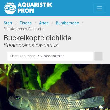
Start
/
Fische
/
Arten
/
Buntbarsche
/
Steatocranus Casuarius
Buckelkopfcicichlide
Steatocranus casuarius