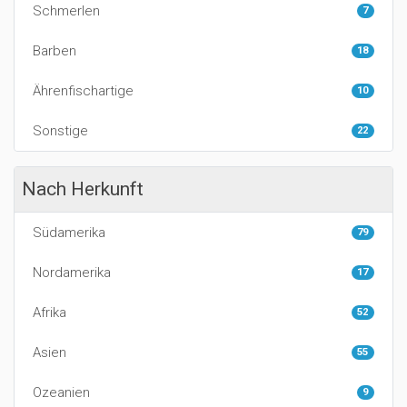
Schmerlen
7
Barben
18
Ährenfischartige
10
Sonstige
22
Nach Herkunft
Südamerika
79
Nordamerika
17
Afrika
52
Asien
55
Ozeanien
9