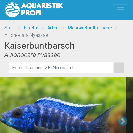
Start
/
Fische
/
Arten
/
Malawi Buntbarsche
/
Aulonocara Nyassae
Kaiserbuntbarsch
Aulonocara nyassae
Previous
Ne