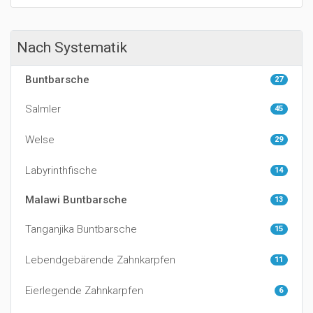
Nach Systematik
Buntbarsche
27
Salmler
45
Welse
29
Labyrinthfische
14
Malawi Buntbarsche
13
Tanganjika Buntbarsche
15
Lebendgebärende Zahnkarpfen
11
Eierlegende Zahnkarpfen
6