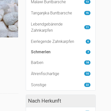
Malawi Buntbarsche
13
Tanganjika Buntbarsche
15
Lebendgebärende
11
Zahnkarpfen
Eierlegende Zahnkarpfen
6
Schmerlen
7
Barben
18
Ährenfischartige
10
Sonstige
22
Nach Herkunft