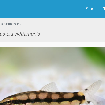
Start
a Sidthimunki
staia sidthimunki
evious