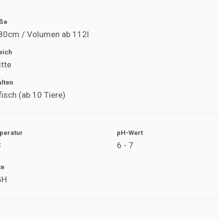
ße
 80cm / Volumen ab 112l
eich
itte
alten
sch (ab 10 Tiere)
peratur
pH-Wert
C
6 - 7
te
GH