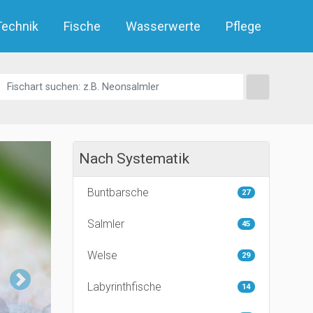
Technik
Fische
Wasserwerte
Pflege
Nach Systematik
Buntbarsche
27
Salmler
45
Welse
29
Next
Labyrinthfische
14