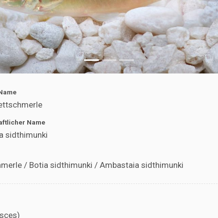
 Name
ettschmerle
ftlicher Name
a sidthimunki
erle / Botia sidthimunki / Ambastaia sidthimunki
isces)