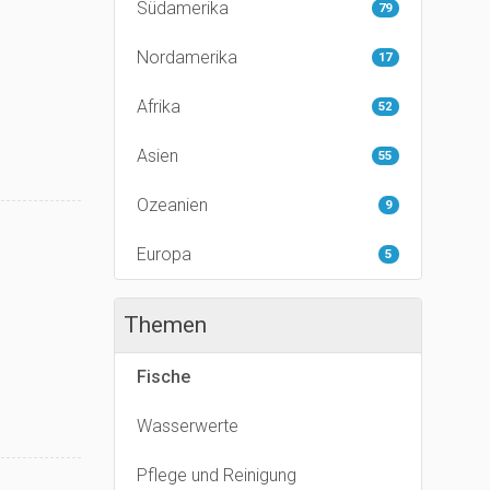
Südamerika
79
Nordamerika
17
Afrika
52
Asien
55
Ozeanien
9
Europa
5
Themen
Fische
Wasserwerte
Pflege und Reinigung