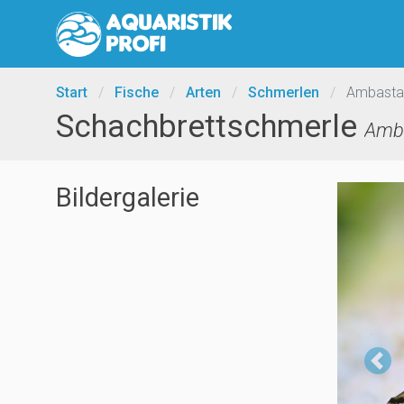
Start
/
Fische
/
Arten
/
Schmerlen
/
Ambastai
Schachbrettschmerle
Amba
Bildergalerie
Pr