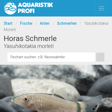
Start
/
Fische
/
Arten
/
Schmerlen
/
Yasuhikotakia
Morleti
Horas Schmerle
Yasuhikotakia morleti