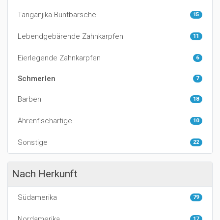
Tanganjika Buntbarsche
15
Lebendgebärende Zahnkarpfen
11
Eierlegende Zahnkarpfen
6
Schmerlen
7
Barben
18
Ährenfischartige
10
Sonstige
22
Nach Herkunft
Südamerika
79
Nordamerika
17