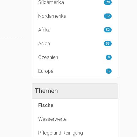
Südamerika
79
Nordamerika
17
Afrika
52
Asien
55
Ozeanien
9
Europa
5
Themen
Fische
Wasserwerte
Pflege und Reinigung