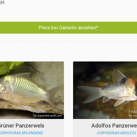
GH
Preis bei Garnelio ansehen*
rüner Panzerwels
Adolfos Panzerwe
CORYDORAS SPLENDENS
CORYDORAS ADOLFOI