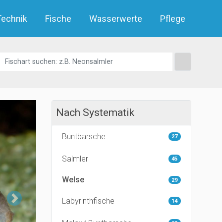
Technik
Fische
Wasserwerte
Pflege
Nach Systematik
Buntbarsche
27
Salmler
45
Welse
29
Next
Labyrinthfische
14