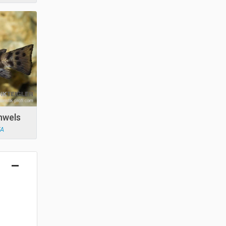
nwels
TA