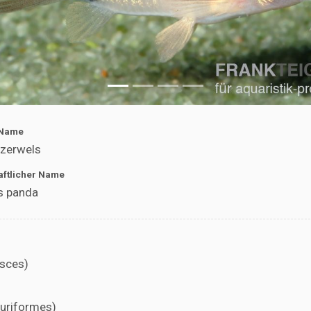
 Name
zerwels
ftlicher Name
s panda
isces)
luriformes)