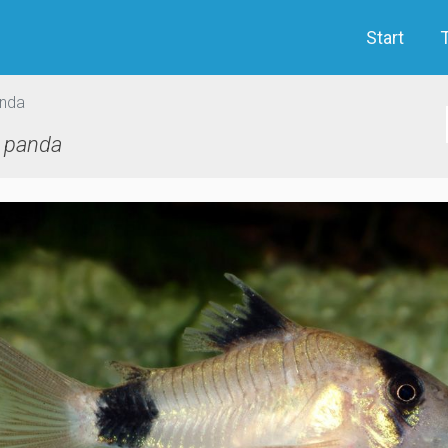
Start
anda
 panda
evious