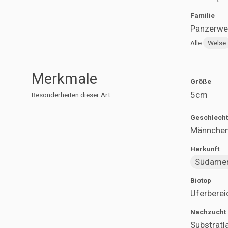
Familie
Panzerwel
Alle
Welse
Merkmale
Größe
5cm
Besonderheiten dieser Art
Geschlecht
Männchen 
Herkunft
Südamer
Biotop
Uferberei
Nachzucht
Substratl