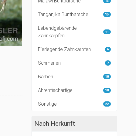
Malawi Buntbarsche
13
Tanganjika Buntbarsche
15
Lebendgebärende
11
Zahnkarpfen
Eierlegende Zahnkarpfen
6
Schmerlen
7
Barben
18
Ährenfischartige
10
Sonstige
22
Nach Herkunft