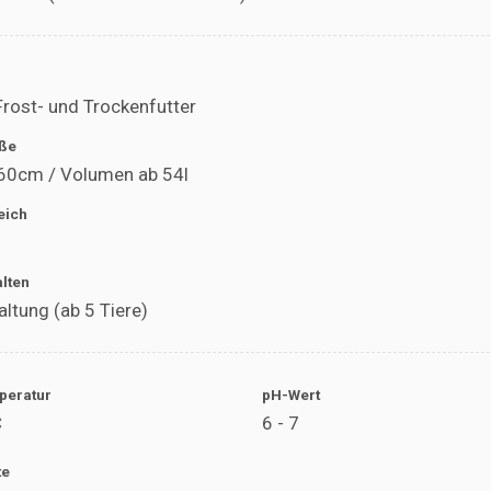
Frost- und Trockenfutter
ße
 60cm / Volumen ab 54l
eich
alten
ltung (ab 5 Tiere)
peratur
pH-Wert
C
6 - 7
te