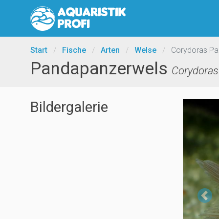
Start
/
Fische
/
Arten
/
Welse
/
Corydoras P
Pandapanzerwels
Corydoras
Bildergalerie
Pr