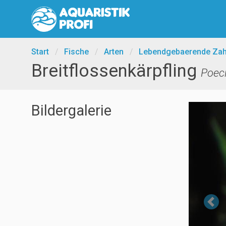
Start
/
Fische
/
Arten
/
Lebendgebaerende Zah
Breitflossenkärpfling
Poeci
Bildergalerie
Pr