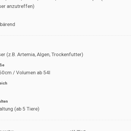
er anzutreffen)
bärend
er (z.B. Artemia, Algen, Trockenfutter)
ße
 60cm / Volumen ab 54l
eich
alten
ltung (ab 5 Tiere)