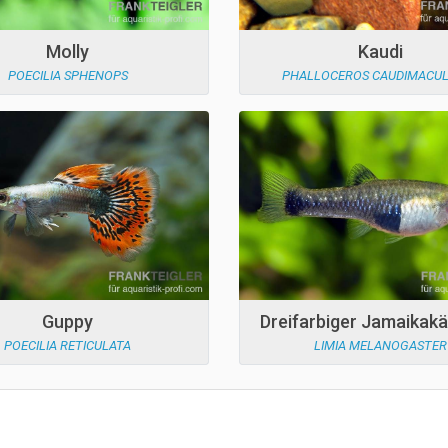
Molly
Kaudi
POECILIA SPHENOPS
PHALLOCEROS CAUDIMACU
Guppy
Dreifarbiger Jamaikakä
POECILIA RETICULATA
LIMIA MELANOGASTER