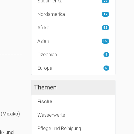
Südamerika
79
Nordamerika
17
Afrika
52
Asien
55
Ozeanien
9
Europa
5
Themen
Fische
 (Mexiko)
Wasserwerte
Pflege und Reinigung
ck- und