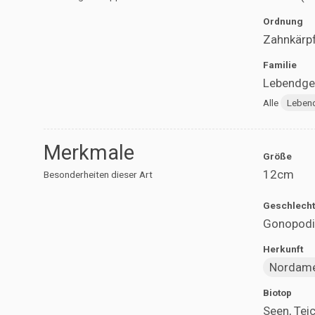
Ordnung
Zahnkärpf
Familie
Lebendgeb
Alle
Leben
Merkmale
Größe
12cm
Besonderheiten dieser Art
Geschlecht
Gonopodi
Herkunft
Nordame
Biotop
Seen, Tei