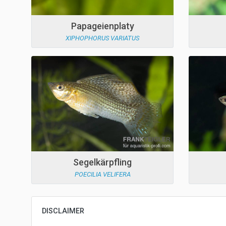
Papageienplaty
XIPHOPHORUS VARIATUS
Segelkärpfling
POECILIA VELIFERA
DISCLAIMER