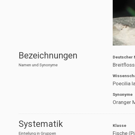
Bezeichnungen
Deutscher
Breitflos
Namen und Synonyme
Wissenscha
Poecilia l
Synonyme
Oranger M
Systematik
Klasse
Fische (P
Einteilung in Gruppen