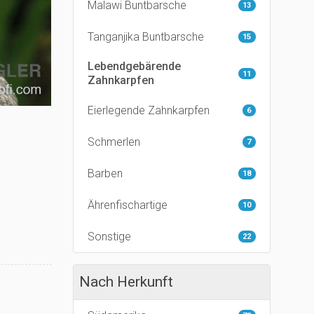
Malawi Buntbarsche
13
Tanganjika Buntbarsche
15
Lebendgebärende
11
Zahnkarpfen
Eierlegende Zahnkarpfen
6
Schmerlen
7
Barben
18
Ährenfischartige
10
Sonstige
22
Nach Herkunft