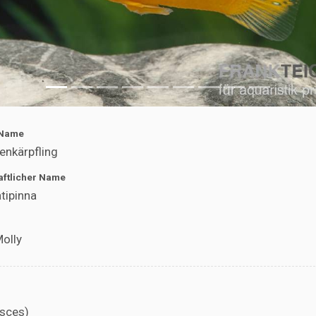
 Name
senkärpfling
ftlicher Name
atipinna
olly
isces)