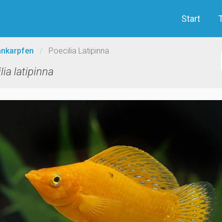
Start
nkarpfen
/
Poecilia Latipinna
lia latipinna
evious