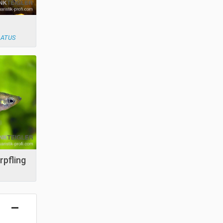
LATUS
rpfling