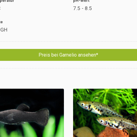
peratur
pH-Wert
C
7.5 - 8.5
te
dGH
Preis bei Garnelio ansehen*